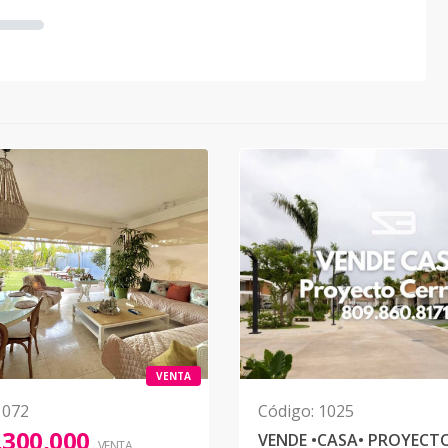
VENTA
1072
Código
:
1025
,300,000
VENTA