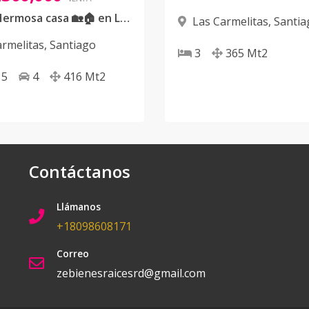
VENDE• Hermosa casa 🏡🏠 en Las Carmelitas en exclusivo residencial.
Las Carmelitas
,
Santia
armelitas
,
Santiago
3
365
Mt2
5
4
416
Mt2
Contáctanos
Llámanos
+18098608171
Correo
zebienesraicesrd@gmail.com