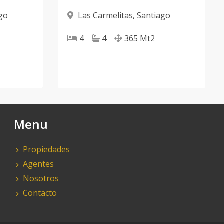
go
Las Carmelitas
,
Santiago
4
4
365
Mt2
Menu
Propiedades
Agentes
Nosotros
Contacto