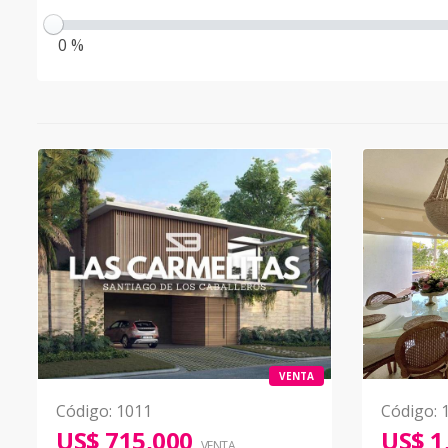
0 %
VENTA
Código
:
1011
Código
:
US$ 715,000
US$ 1
VENTA