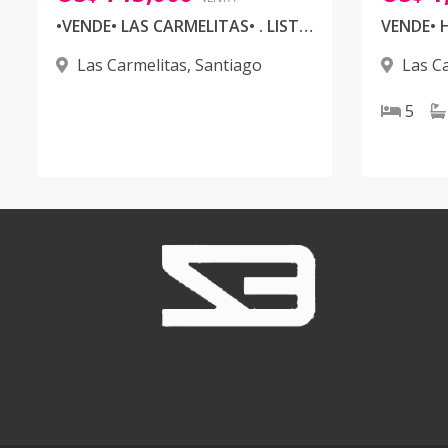
•VENDE• LAS CARMELITAS• . LISTA PARA ENTREGAR 🏠🏡
Las Carmelitas
,
Santiago
Las C
5