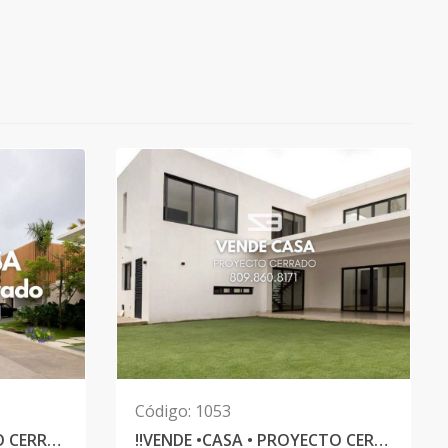
Código
:
1053
VENDE •CASA• PROYECTO CERRADO
‼️VENDE •CASA • PROYECTO CERRADO‼️ ¡Tu oportunidad de tener tu hogar! 532 Mt2 Solar | 365Mt2 de Construcción✨✨