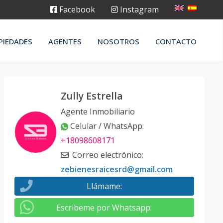
Facebook
Instagram
PIEDADES
AGENTES
NOSOTROS
CONTACTO
Zully Estrella
Agente Inmobiliario
Celular / WhatsApp
:
+18098608171
Correo electrónico
:
zebienesraicesrd@gmail.com
Llámame
:
Escribeme por Whatsapp
: