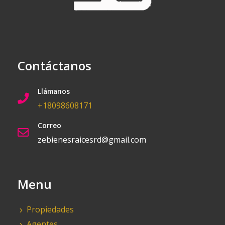
Contáctanos
Llámanos
+18098608171
Correo
zebienesraicesrd@gmail.com
Menu
Propiedades
Agentes